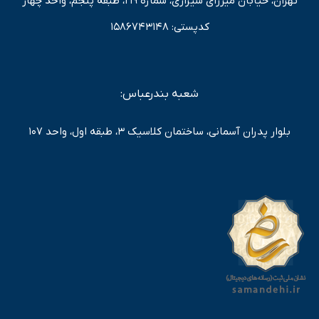
تهران، خیابان میرزای شیرازی، شماره 219، طبقه پنجم، واحد چهار
کدپستی: 1586743148
شعبه بندرعباس:
بلوار پدران آسمانی، ساختمان کلاسیک 3، طبقه اول، واحد 107