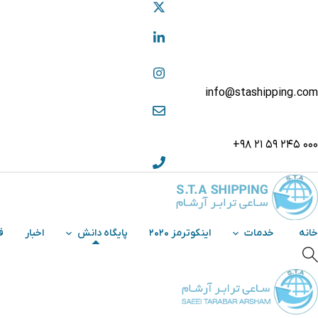
info@stashipping.com
000 245 59 21 98+
خانه
خدمات
اینکوترمز 2020
پایگاه دانش
اخبار
ف